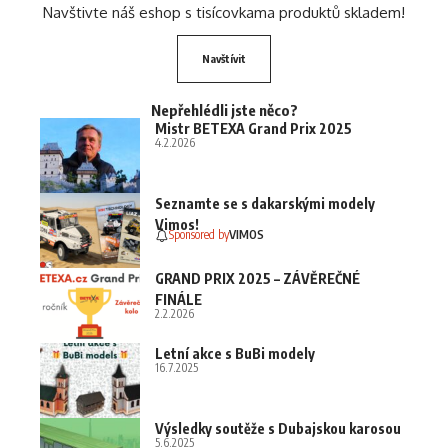
Navštivte náš eshop s tisícovkama produktů skladem!
Navštívit
Nepřehlédli jste něco?
Mistr BETEXA Grand Prix 2025
4.2.2026
Seznamte se s dakarskými modely
Vimos!
Sponsored by
VIMOS
GRAND PRIX 2025 – ZÁVĚREČNÉ
FINÁLE
2.2.2026
Letní akce s BuBi modely
16.7.2025
Výsledky soutěže s Dubajskou karosou
5.6.2025