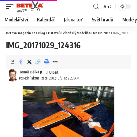
Aa
Modelářství
Kalendář
Jak na to?
Svět hradů
Modely 
Betexa-magazin.cz
>
Blog
>
Ostatní
>
Vídeňský Modellbau Messe 2017
>
IMG_20171029_124316
IMG_20171029_124316
Tomáš Bělka Jr.
Poslední aktualizace: 2017/10/31 at 2:23 AM