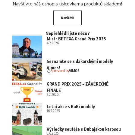
Navštivte náš eshop s tisícovkama produktů skladem!
Navštívit
Nepřehlédli jste něco?
Mistr BETEXA Grand Prix 2025
4.2.2026
Seznamte se s dakarskými modely
Vimos!
Sponsored by
VIMOS
GRAND PRIX 2025 – ZÁVĚREČNÉ
FINÁLE
2.2.2026
Letní akce s BuBi modely
16.7.2025
Výsledky soutěže s Dubajskou karosou
5.6.2025