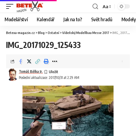
Aa
Modelářství
Kalendář
Jak na to?
Svět hradů
Modely 
Betexa-magazin.cz
>
Blog
>
Ostatní
>
Vídeňský Modellbau Messe 2017
>
IMG_20171029_125433
IMG_20171029_125433
Tomáš Bělka Jr.
Poslední aktualizace: 2017/10/31 at 2:29 AM