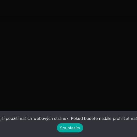
jší použití našich webových stránek. Pokud budete nadále prohlížet naš
Souhlasím