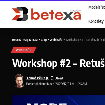
Modelářst
Kontakty
Betexa-magazin.cz
>
Blog
>
Webináře
>
Workshop #2 – Retušování s J
WEBINÁŘE
Workshop #2 – Retušo
Tomáš Bělka Jr.
Poslední aktualizace: 2020/12/01 at 11:26 AM