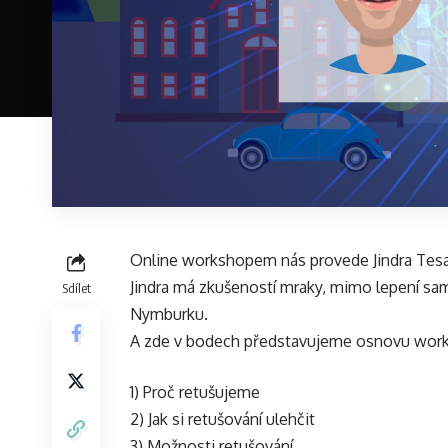
Online workshopem nás provede Jindra Tesař
Jindra má zkušeností mraky, mimo lepení s
Sdílet
Nymburku.
A zde v bodech představujeme osnovu wor
1) Proč retušujeme
2) Jak si retušování ulehčit
3) Možnosti retušování