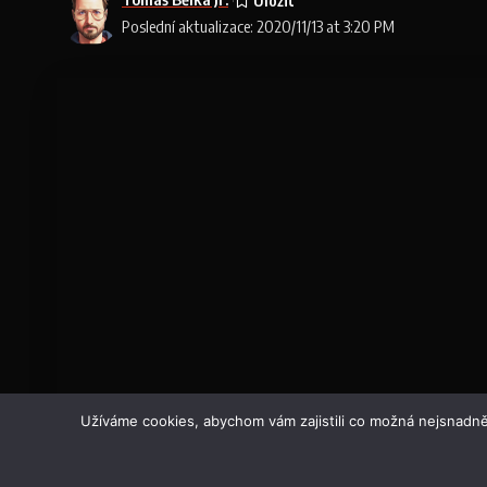
Poslední aktualizace: 2020/11/13 at 3:20 PM
Užíváme cookies, abychom vám zajistili co možná nejsnadně