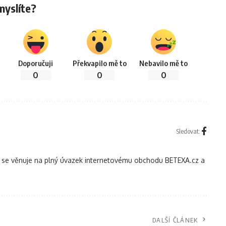
myslíte?
Doporučuji
Překvapilo mě to
Nebavilo mě to
0
0
0
Sledovat:
le se věnuje na plný úvazek internetovému obchodu BETEXA.cz a
DALŠÍ ČLÁNEK