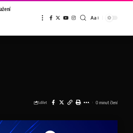
ažení
Aa
0 minut člení
Sdílet