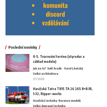
Poslední novinky
II-5. Tvarování terénu (styrodur a
základ modelu)
Jak na to?
Svět hradů - Karel Lhotský
Velká architektura
27.7.2026
Hasičská Tatra T815 TA 26 265 8×8.1R,
1:32, Ripper-works
Hasičská technika
Recenze modelů
Velká dopravní technika