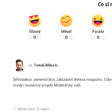
Co si 
Úžasný
Děkuji!
Paráda
0
0
0
Tomáš Bělka Jr.
Od:
Šéfredaktor, administrátor, zakladatel Betexa magazínu. Dá
rozvíjí i neziskový projekt Modelářský svět.
PŘEDCHOZÍ ČLÁNEK