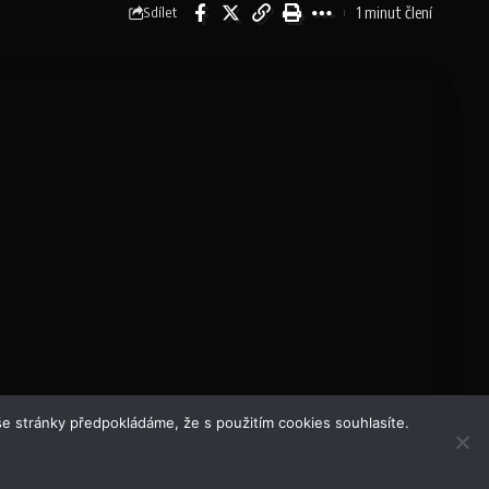
1 minut člení
Sdílet
e stránky předpokládáme, že s použitím cookies souhlasíte.