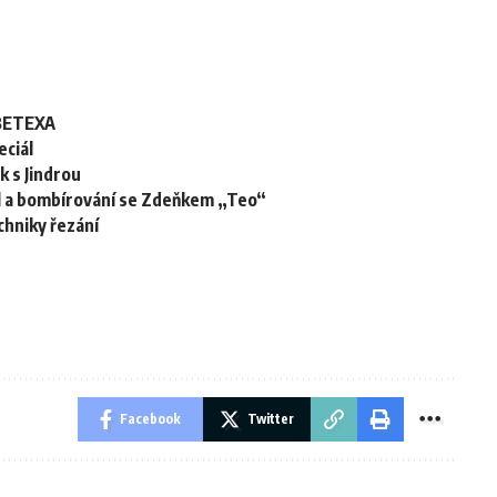
 BETEXA
eciál
k s Jindrou
ol a bombírování se Zdeňkem „Teo“
chniky řezání
Facebook
Twitter