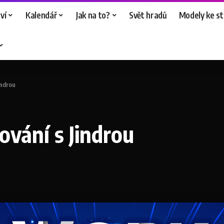
ví
Kalendář
Jak na to?
Svět hradů
Modely ke st
indrou
vání s Jindrou