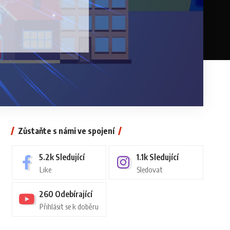
Zůstaňte s námi ve spojení
5.2k
Sledující
1.1k
Sledující
Like
Sledovat
260
Odebírající
Přihlásit se k doběru