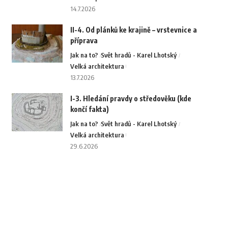
14.7.2026
II-4. Od plánků ke krajině – vrstevnice a
příprava
Jak na to?
Svět hradů - Karel Lhotský
Velká architektura
13.7.2026
I-3. Hledání pravdy o středověku (kde
končí fakta)
Jak na to?
Svět hradů - Karel Lhotský
Velká architektura
29.6.2026