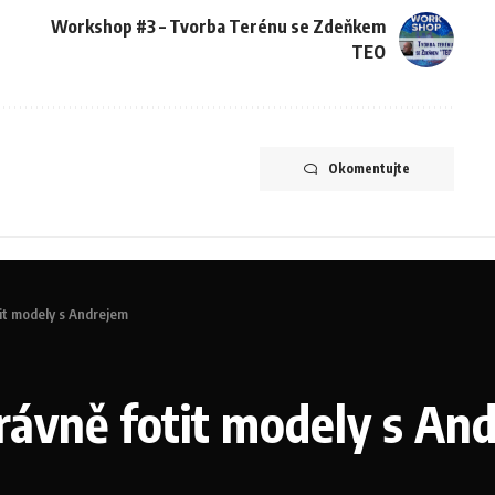
Workshop #3 – Tvorba Terénu se Zdeňkem
TEO
Okomentujte
it modely s Andrejem
rávně fotit modely s An