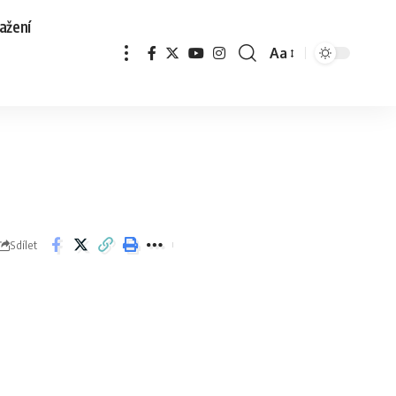
ažení
Aa
Sdílet