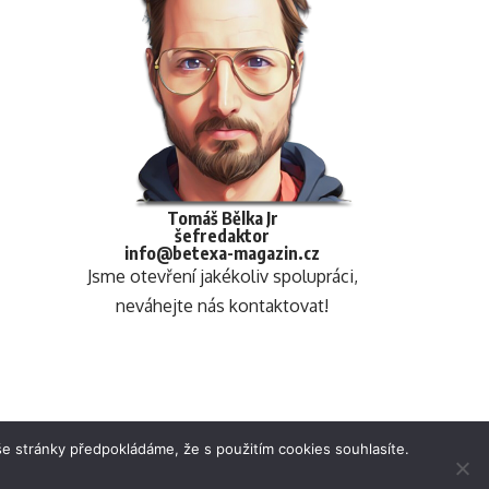
Tomáš Bělka Jr
šefredaktor
info@betexa-magazin.cz
Jsme otevření jakékoliv spolupráci,
neváhejte nás kontaktovat!
e stránky předpokládáme, že s použitím cookies souhlasíte.