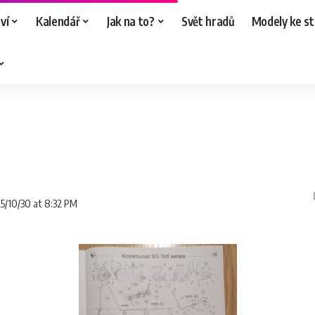
ví
Kalendář
Jak na to?
Svět hradů
Modely ke st
25/10/30 at 8:32 PM