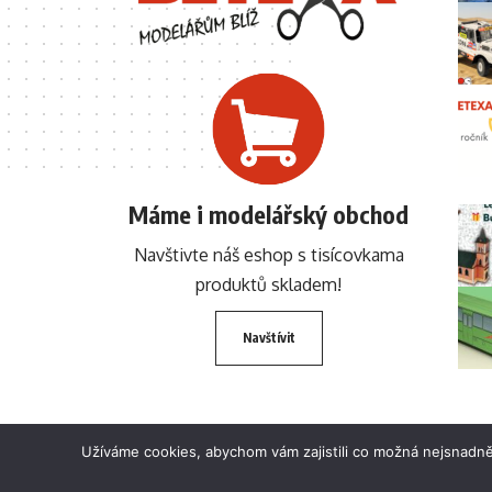
Máme i modelářský obchod
Navštivte náš eshop s tisícovkama
produktů skladem!
Navštívit
Užíváme cookies, abychom vám zajistili co možná nejsnadně