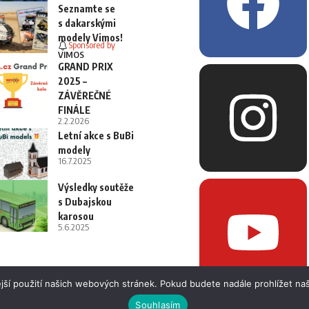
Seznamte se
s dakarskými
modely Vimos!
Sponsored by
VIMOS
GRAND PRIX
2025 –
ZÁVĚREČNÉ
FINÁLE
2.2.2026
Letní akce s BuBi
modely
16.7.2025
Výsledky soutěže
s Dubajskou
karosou
5.6.2025
jší použití našich webových stránek. Pokud budete nadále prohlížet naš
Souhlasím