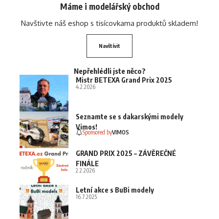
Máme i modelářský obchod
Navštivte náš eshop s tisícovkama produktů skladem!
Navštívit
Nepřehlédli jste něco?
Mistr BETEXA Grand Prix 2025
4.2.2026
Seznamte se s dakarskými modely
Vimos!
Sponsored by
VIMOS
GRAND PRIX 2025 – ZÁVĚREČNÉ
FINÁLE
2.2.2026
Letní akce s BuBi modely
16.7.2025