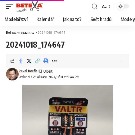
Aa
Modelářství
Kalendář
Jak na to?
Svět hradů
Modely 
Betexa-magazin.cz
>
20241018_174647
20241018_174647
Pavel Koráb
Poslední aktualizace: 2024/11/01 at 9:44 PM