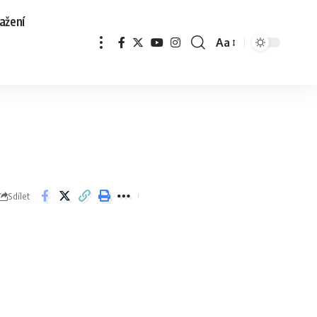
ažení
Aa
Sdílet