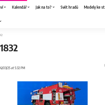
ví
Kalendář
Jak na to?
Svět hradů
Modely ke st
32
01832
26/03/25 at 5:32 PM