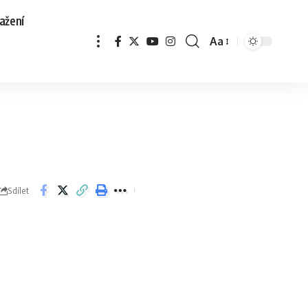
ažení
Aa
Sdílet