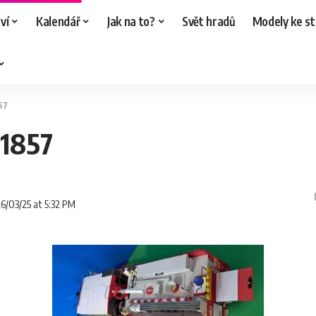
ví
Kalendář
Jak na to?
Svět hradů
Modely ke st
57
01857
26/03/25 at 5:32 PM