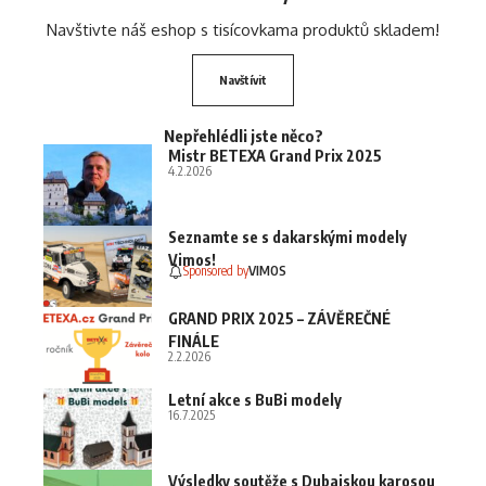
Navštivte náš eshop s tisícovkama produktů skladem!
Navštívit
Nepřehlédli jste něco?
Mistr BETEXA Grand Prix 2025
4.2.2026
Seznamte se s dakarskými modely
Vimos!
Sponsored by
VIMOS
GRAND PRIX 2025 – ZÁVĚREČNÉ
FINÁLE
2.2.2026
Letní akce s BuBi modely
16.7.2025
Výsledky soutěže s Dubajskou karosou