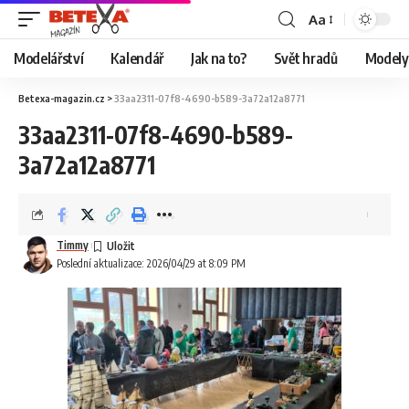
Aa
Modelářství
Kalendář
Jak na to?
Svět hradů
Modely 
Betexa-magazin.cz
>
33aa2311-07f8-4690-b589-3a72a12a8771
33aa2311-07f8-4690-b589-
3a72a12a8771
Timmy
Poslední aktualizace: 2026/04/29 at 8:09 PM