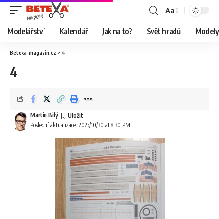
Aa
Modelářství
Kalendář
Jak na to?
Svět hradů
Modely 
Betexa-magazin.cz
>
4
4
Martin Bilý
Poslední aktualizace: 2025/10/30 at 8:30 PM