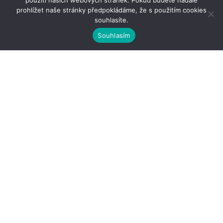
použití našich webových stránek. Pokud budete nadále
prohlížet naše stránky předpokládáme, že s použitím cookies
souhlasíte.
Souhlasím
Kontakty