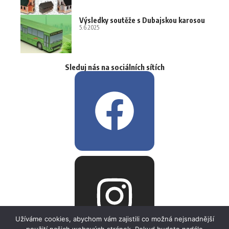
Výsledky soutěže s Dubajskou karosou
5.6.2025
Sleduj nás na sociálních sítích
Užíváme cookies, abychom vám zajistili co možná nejsnadnější