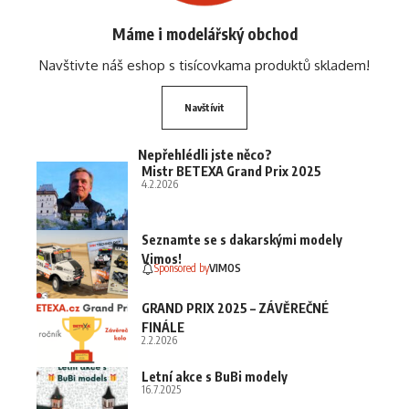
Máme i modelářský obchod
Navštivte náš eshop s tisícovkama produktů skladem!
Navštívit
Nepřehlédli jste něco?
Mistr BETEXA Grand Prix 2025
4.2.2026
Seznamte se s dakarskými modely
Vimos!
Sponsored by
VIMOS
GRAND PRIX 2025 – ZÁVĚREČNÉ
FINÁLE
2.2.2026
Letní akce s BuBi modely
16.7.2025