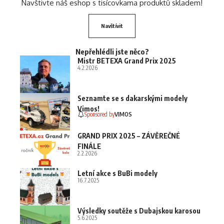
Navštivte náš eshop s tisícovkama produktů skladem!
Navštívit
Nepřehlédli jste něco?
Mistr BETEXA Grand Prix 2025
4.2.2026
Seznamte se s dakarskými modely
Vimos!
Sponsored by
VIMOS
GRAND PRIX 2025 – ZÁVĚREČNÉ
FINÁLE
2.2.2026
Letní akce s BuBi modely
16.7.2025
Výsledky soutěže s Dubajskou karosou
5.6.2025