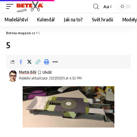
Aa
Modelářství
Kalendář
Jak na to?
Svět hradů
Modely 
Betexa-magazin.cz
>
5
5
Martin Bilý
Poslední aktualizace: 2025/10/05 at 4:02 PM