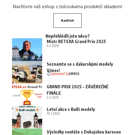
Navštivte náš eshop s tisícovkama produktů skladem!
Navštívit
Nepřehlédli jste něco?
Mistr BETEXA Grand Prix 2025
4.2.2026
Seznamte se s dakarskými modely
Vimos!
Sponsored by
VIMOS
GRAND PRIX 2025 – ZÁVĚREČNÉ
FINÁLE
2.2.2026
Letní akce s BuBi modely
16.7.2025
Výsledky soutěže s Dubajskou karosou