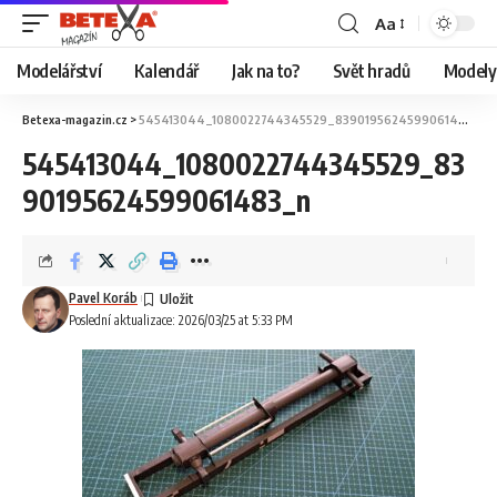
Aa
Modelářství
Kalendář
Jak na to?
Svět hradů
Modely 
Betexa-magazin.cz
>
545413044_1080022744345529_8390195624599061483_n
545413044_1080022744345529_83
90195624599061483_n
Pavel Koráb
Poslední aktualizace: 2026/03/25 at 5:33 PM