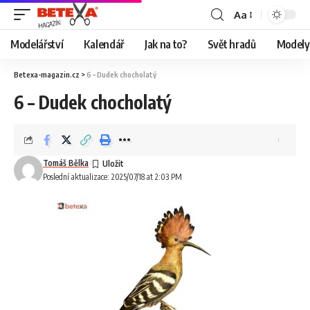
Aa
Modelářství
Kalendář
Jak na to?
Svět hradů
Modely 
Betexa-magazin.cz
>
6 – Dudek chocholatý
6 – Dudek chocholatý
Tomáš Bělka
Poslední aktualizace: 2025/07/18 at 2:03 PM