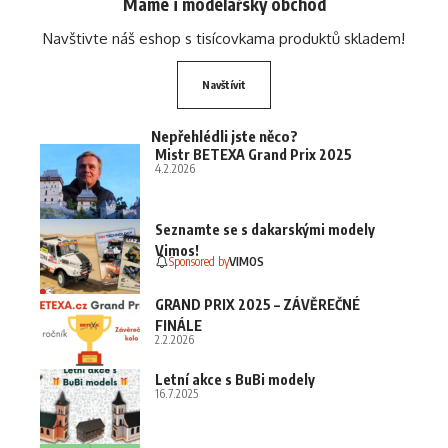
Máme i modelářský obchod
Navštivte náš eshop s tisícovkama produktů skladem!
Navštívit
Nepřehlédli jste něco?
Mistr BETEXA Grand Prix 2025
4.2.2026
Seznamte se s dakarskými modely
Vimos!
Sponsored by
VIMOS
GRAND PRIX 2025 – ZÁVĚREČNÉ
FINÁLE
2.2.2026
Letní akce s BuBi modely
16.7.2025