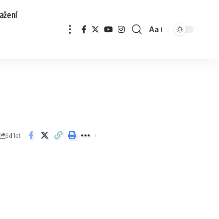
ažení
Aa
Sdílet