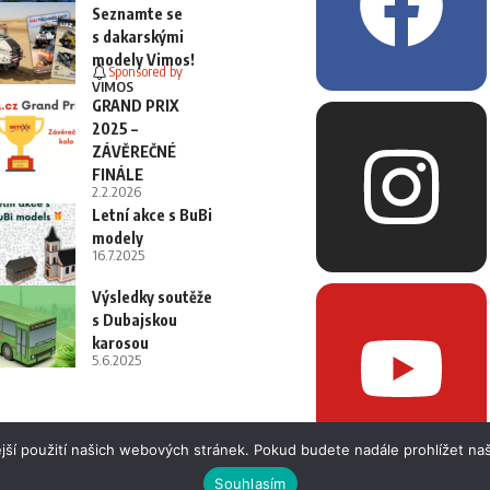
Seznamte se
s dakarskými
modely Vimos!
Sponsored by
VIMOS
GRAND PRIX
2025 –
ZÁVĚREČNÉ
FINÁLE
2.2.2026
Letní akce s BuBi
modely
16.7.2025
Výsledky soutěže
s Dubajskou
karosou
5.6.2025
jší použití našich webových stránek. Pokud budete nadále prohlížet naš
Souhlasím