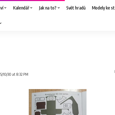
ví
Kalendář
Jak na to?
Svět hradů
Modely ke st
25/10/30 at 8:32 PM