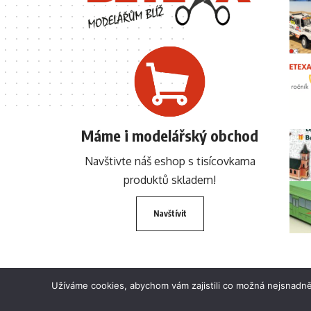
Máme i modelářský obchod
Navštivte náš eshop s tisícovkama
produktů skladem!
Navštívit
Užíváme cookies, abychom vám zajistili co možná nejsnadně