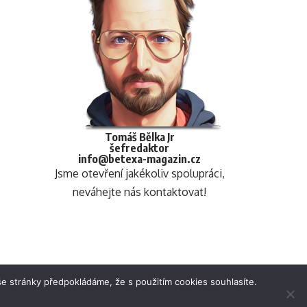
Tomáš Bělka Jr
šefredaktor
info@betexa-magazin.cz
Jsme otevření jakékoliv spolupráci,
neváhejte nás kontaktovat!
e stránky předpokládáme, že s použitím cookies souhlasíte.