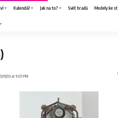
ví
Kalendář
Jak na to?
Svět hradů
Modely ke st
)
25/11/03 at 9:07 PM