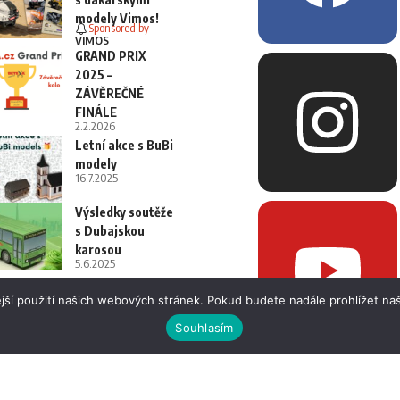
modely Vimos!
Sponsored by
VIMOS
GRAND PRIX
2025 –
ZÁVĚREČNÉ
FINÁLE
2.2.2026
Letní akce s BuBi
modely
16.7.2025
Výsledky soutěže
s Dubajskou
karosou
5.6.2025
jší použití našich webových stránek. Pokud budete nadále prohlížet naš
Souhlasím
 i fotografií bez písemného souhlasu.