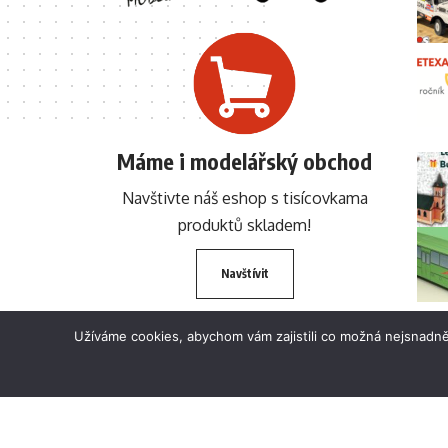
Máme i modelářský obchod
Navštivte náš eshop s tisícovkama
produktů skladem!
Navštívit
Užíváme cookies, abychom vám zajistili co možná nejsnadně
© 2024 BETEXA.cz Všechna práva vyhrazena. Zákaz používání textů