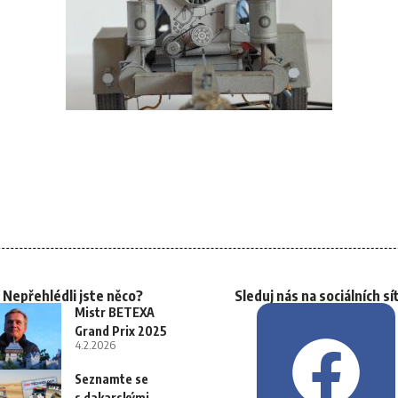
Nepřehlédli jste něco?
Sleduj nás na sociálních sí
Mistr BETEXA
Grand Prix 2025
4.2.2026
Seznamte se
s dakarskými