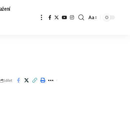
ažení
Aa
Sdílet