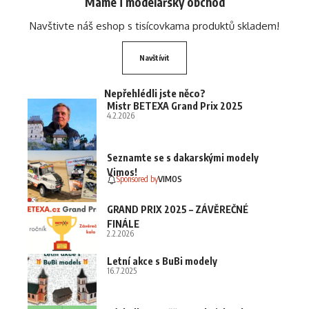
Máme i modelářský obchod
Navštivte náš eshop s tisícovkama produktů skladem!
Navštívit
Nepřehlédli jste něco?
Mistr BETEXA Grand Prix 2025
4.2.2026
Seznamte se s dakarskými modely
Vimos!
Sponsored by
VIMOS
GRAND PRIX 2025 – ZÁVĚREČNÉ
FINÁLE
2.2.2026
Letní akce s BuBi modely
16.7.2025