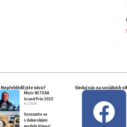
Nepřehlédli jste něco?
Sleduj nás na sociálních sí
Mistr BETEXA
Grand Prix 2025
4.2.2026
Seznamte se
s dakarskými
modely Vimos!