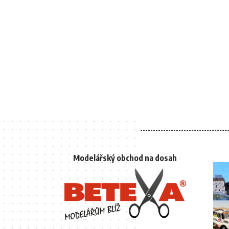
Modelářský obchod na dosah