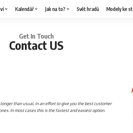
ví
Kalendář
Jak na to?
Svět hradů
Modely ke st
Get In Touch
Contact US
onger than usual. In an effort to give you the best customer
es. In most cases this is the fastest and easiest option.