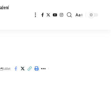
ažení
Aa
Sdílet