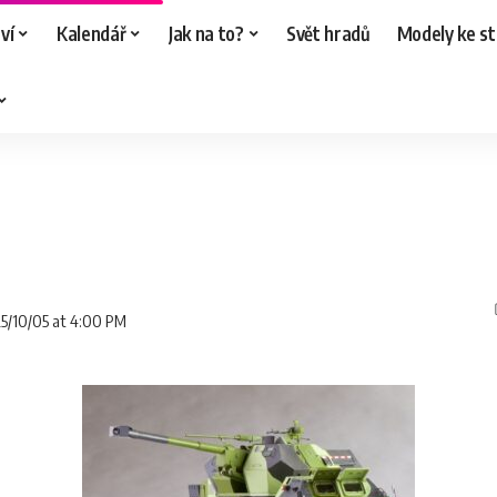
ví
Kalendář
Jak na to?
Svět hradů
Modely ke st
25/10/05 at 4:00 PM