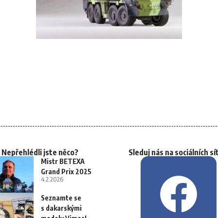
Nepřehlédli jste něco?
Sleduj nás na sociálních sí
Mistr BETEXA
Grand Prix 2025
4.2.2026
Seznamte se
s dakarskými