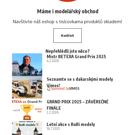
Máme i modelářský obchod
Navštivte náš eshop s tisícovkama produktů skladem!
Navštívit
Nepřehlédli jste něco?
Mistr BETEXA Grand Prix 2025
4.2.2026
Seznamte se s dakarskými modely
Vimos!
Sponsored by
VIMOS
GRAND PRIX 2025 – ZÁVĚREČNÉ
FINÁLE
2.2.2026
Letní akce s BuBi modely
16.7.2025