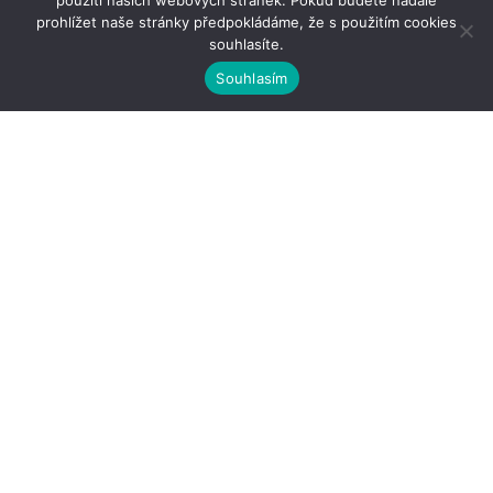
použití našich webových stránek. Pokud budete nadále
prohlížet naše stránky předpokládáme, že s použitím cookies
souhlasíte.
Souhlasím
Kontakty