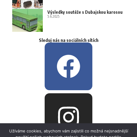
Výsledky soutěže s Dubajskou karosou
5.6.2025
Sleduj nás na sociálních sítích
Užíváme cookies, abychom vám zajistili co možná nejsnadnější