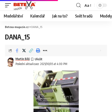
Aa
Modelářství
Kalendář
Jak na to?
Svět hradů
Modely 
Betexa-magazin.cz
>
DANA_15
DANA_15
Martin Bilý
Poslední aktualizace: 2025/10/05 at 4:00 PM