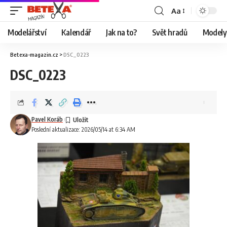
Aa
Modelářství
Kalendář
Jak na to?
Svět hradů
Modely 
Betexa-magazin.cz
>
DSC_0223
DSC_0223
Pavel Koráb
Poslední aktualizace: 2026/05/14 at 6:34 AM