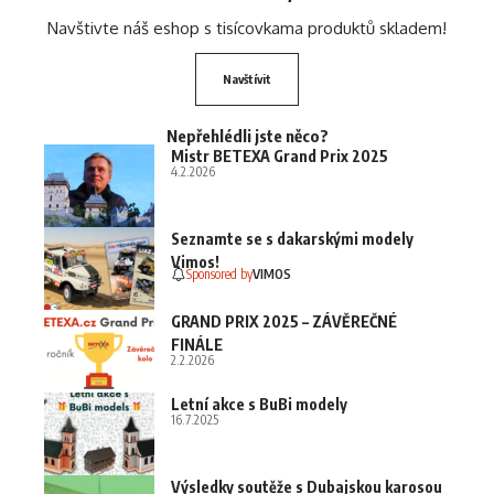
Navštivte náš eshop s tisícovkama produktů skladem!
Navštívit
Nepřehlédli jste něco?
Mistr BETEXA Grand Prix 2025
4.2.2026
Seznamte se s dakarskými modely
Vimos!
Sponsored by
VIMOS
GRAND PRIX 2025 – ZÁVĚREČNÉ
FINÁLE
2.2.2026
Letní akce s BuBi modely
16.7.2025
Výsledky soutěže s Dubajskou karosou