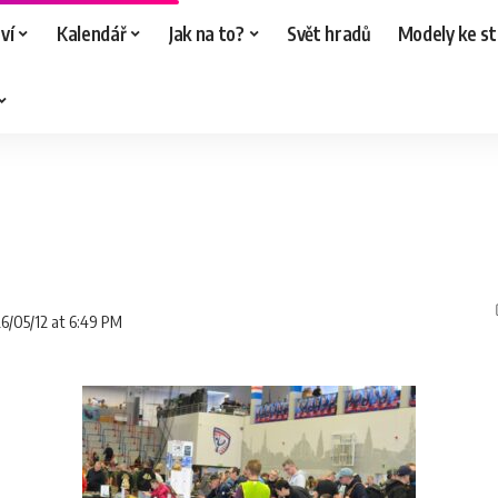
ví
Kalendář
Jak na to?
Svět hradů
Modely ke st
26/05/12 at 6:49 PM