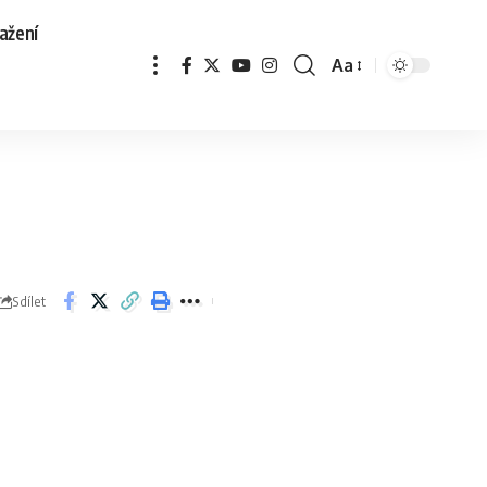
ažení
Aa
Sdílet