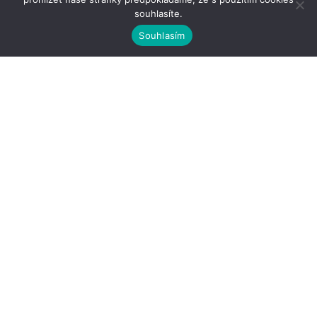
skončilo 62 let její přítomnosti na letecké základně 102
souhlasíte.
Seznamte se s dakarskými modely
Dijon-Longvic jako domovském letišti.
Souhlasím
Vimos!
Sponsored by
VIMOS
GRAND PRIX 2025 – ZÁVĚREČNÉ
FINÁLE
2.2.2026
Letní akce s BuBi modely
16.7.2025
Výsledky soutěže s Dubajskou karosou
5.6.2025
Sleduj nás na sociálních sítích