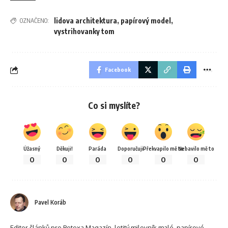
lidova architektura
,
papírový model
,
OZNAČENO:
vystrihovanky tom
Facebook
Co si myslíte?
Úžasný
Děkuji!
Paráda
Doporučuji
Překvapilo mě to
Nebavilo mě to
0
0
0
0
0
0
Pavel Koráb
Editor článků pro Betexa Magazín, letitý milovník malé, papírové,