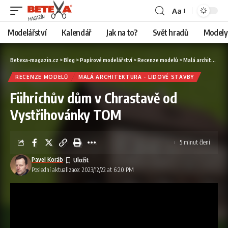
Aa
Modelářství
Kalendář
Jak na to?
Svět hradů
Modely 
Betexa-magazin.cz
>
Blog
>
Papírové modelářství
>
Recenze modelů
>
Malá architektura - lidové stavby
RECENZE MODELŮ
MALÁ ARCHITEKTURA - LIDOVÉ STAVBY
Führichův dům v Chrastavě od
Vystřihovánky TOM
5 minut člení
Pavel Koráb
Poslední aktualizace: 2023/12/22 at 6:20 PM