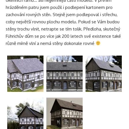
okenních rámů… asi nejjemnější části modelu. V prvním
hrázděném patru jsem použil i podlepení kartonem pro
zachování rovných stěn. Stejně jsem podlepoval i střechu,
coby největší rovnou plochu modelu. Pokud se Vám budou
stěny trochu vlnit, netrapte se tím tolik. Předloha, skutečný
Führichův dům se po více jak 200 letech své existence také
různě mírně vlní a nemá stěny dokonale rovné