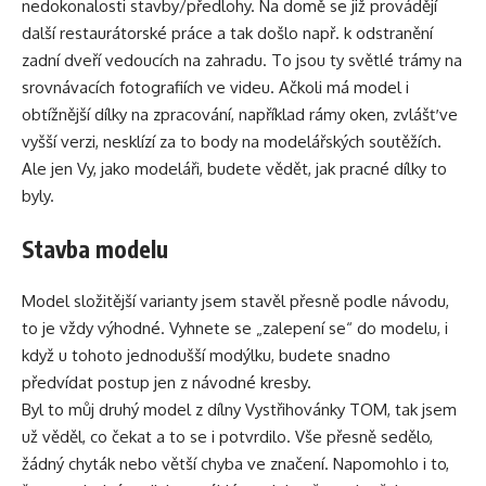
nedokonalosti stavby/předlohy. Na domě se již provádějí
další restaurátorské práce a tak došlo např. k odstranění
zadní dveří vedoucích na zahradu. To jsou ty světlé trámy na
srovnávacích fotografiích ve videu. Ačkoli má model i
obtížnější dílky na zpracování, například rámy oken, zvlášť ve
vyšší verzi, nesklízí za to body na modelářských soutěžích.
Ale jen Vy, jako modeláři, budete vědět, jak pracné dílky to
byly.
Stavba modelu
Model složitější varianty jsem stavěl přesně podle návodu,
to je vždy výhodné. Vyhnete se „zalepení se“ do modelu, i
když u tohoto jednodušší modýlku, budete snadno
předvídat postup jen z návodné kresby.
Byl to můj druhý model z dílny
Vystřihovánky TOM
, tak jsem
už věděl, co čekat a to se i potvrdilo. Vše přesně sedělo,
žádný chyták nebo větší chyba ve značení. Napomohlo i to,