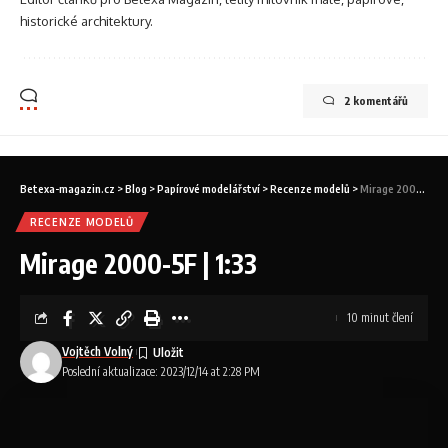
historické architektury.
2 komentářů
Betexa-magazin.cz
>
Blog
>
Papírové modelářství
>
Recenze modelů
>
Mirage 2000-5F | 1:33
RECENZE MODELŮ
Mirage 2000-5F | 1:33
10 minut člení
Vojtěch Volný
Poslední aktualizace: 2023/12/14 at 2:28 PM