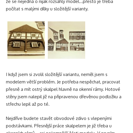
že se nejedná o nijak rozsáhlý model…přesto je třeba
počítat s malými dílky u složitější varianty.
I když jsem si zvolil složitější variantu, neměl jsem s
modelem větší problém. Je potřeba nespěchat, pracovat
přesně a mít ostrý
skalpel
hlavně na okenní rámy. Hotové
stěny jsem nalepil již na připravenou dřevěnou podložku a
střechu lepil až po té.
Nejdříve budete stavět obvodové zdivo s vlepenými
podstávkami. Přesnější práce skalpelem je již třeba u