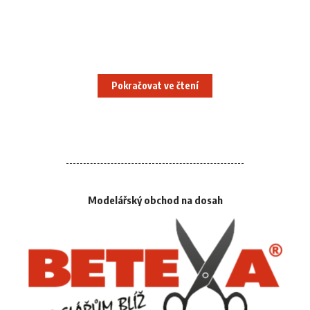
Pokračovat ve čtení
Modelářský obchod na dosah
Escadron de chasse 1/2 Cigognes je stíhací peruť
Francouzského letectva v současné době dislokovaná na
základně č. 116 Luxeuil-Saint Sauveur a vybavená stroji
Mirage 2000-5F. Její letouny nesou trupové kódy v rozmezí
2-EA až 2-EZ (v letech 1994 až 2015 116-EA až 116-EZ).Útvar
vznikl v listopadu 1945 jako dědic tradic letek „Čápů“