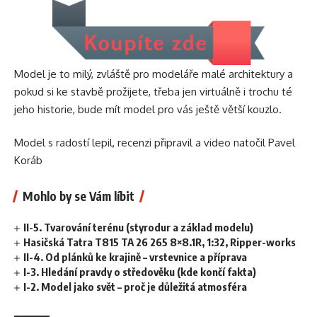
Model je to milý, zvláště pro modeláře malé architektury a
pokud si ke stavbě prožijete, třeba jen virtuálně i trochu té
jeho historie, bude mít model pro vás ještě větší kouzlo.
Model s radostí lepil, recenzi připravil a video natočil Pavel
Koráb
Mohlo by se Vám líbit
II-5. Tvarování terénu (styrodur a základ modelu)
Hasičská Tatra T815 TA 26 265 8×8.1R, 1:32, Ripper-works
II-4. Od plánků ke krajině – vrstevnice a příprava
I-3. Hledání pravdy o středověku (kde končí fakta)
I-2. Model jako svět – proč je důležitá atmosféra