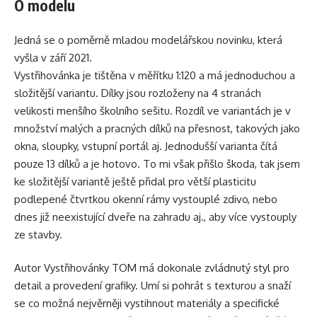
O modelu
Jedná se o poměrně mladou modelářskou novinku, která
vyšla v září 2021.
Vystřihovánka je tištěna v měřítku 1:120 a má jednoduchou a
složitější variantu. Dílky jsou rozloženy na 4 stranách
velikosti menšího školního sešitu. Rozdíl ve variantách je v
množství malých a pracných dílků na přesnost, takových jako
okna, sloupky, vstupní portál aj. Jednodušší varianta čítá
pouze 13 dílků a je hotovo. To mi však přišlo škoda, tak jsem
ke složitější variantě ještě přidal pro větší plasticitu
podlepené čtvrtkou okenní rámy vystouplé zdivo, nebo
dnes již neexistující dveře na zahradu aj., aby více vystouply
ze stavby.
Autor
Vystřihovánky TOM
má dokonale zvládnutý styl pro
detail a provedení grafiky. Umí si pohrát s texturou a snaží
se co možná nejvěrněji vystihnout materiály a specifické