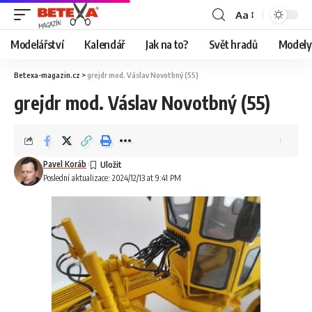
Aa
Modelářství
Kalendář
Jak na to?
Svět hradů
Modely 
Betexa-magazin.cz
>
grejdr mod. Váslav Novotbný (55)
grejdr mod. Váslav Novotbný (55)
Pavel Koráb
Poslední aktualizace: 2024/12/13 at 9:41 PM