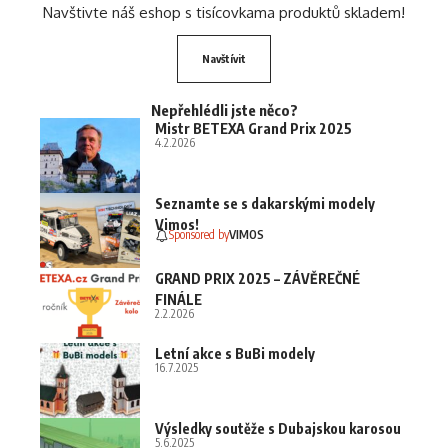
Navštivte náš eshop s tisícovkama produktů skladem!
Navštívit
Nepřehlédli jste něco?
Mistr BETEXA Grand Prix 2025
4.2.2026
Seznamte se s dakarskými modely
Vimos!
Sponsored by
VIMOS
GRAND PRIX 2025 – ZÁVĚREČNÉ
FINÁLE
2.2.2026
Letní akce s BuBi modely
16.7.2025
Výsledky soutěže s Dubajskou karosou
5.6.2025