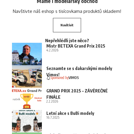
Máme i modelářský obchod
Navštivte náš eshop s tisícovkama produktů skladem!
Navštívit
Nepřehlédli jste něco?
Mistr BETEXA Grand Prix 2025
4.2.2026
Seznamte se s dakarskými modely
Vimos!
Sponsored by
VIMOS
GRAND PRIX 2025 – ZÁVĚREČNÉ
FINÁLE
2.2.2026
Letní akce s BuBi modely
16.7.2025