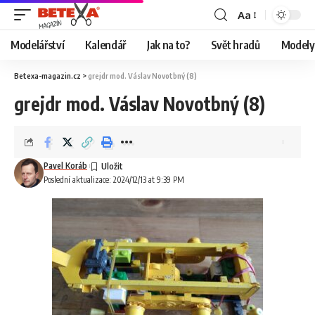
Aa
Modelářství
Kalendář
Jak na to?
Svět hradů
Modely 
Betexa-magazin.cz
>
grejdr mod. Váslav Novotbný (8)
grejdr mod. Váslav Novotbný (8)
Pavel Koráb
Poslední aktualizace: 2024/12/13 at 9:39 PM