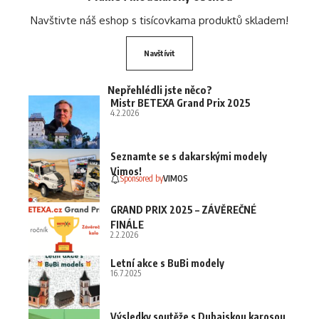
Navštivte náš eshop s tisícovkama produktů skladem!
Navštívit
Nepřehlédli jste něco?
Mistr BETEXA Grand Prix 2025
4.2.2026
Seznamte se s dakarskými modely
Vimos!
Sponsored by
VIMOS
GRAND PRIX 2025 – ZÁVĚREČNÉ
FINÁLE
2.2.2026
Letní akce s BuBi modely
16.7.2025
Výsledky soutěže s Dubajskou karosou