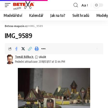
Aa
Modelářství
Kalendář
Jak na to?
Svět hradů
Modely 
Betexa-magazin.cz
>
IMG_9589
IMG_9589
Tomáš Bělka Jr.
Poslední aktualizace: 2018/03/07 at 12:44 PM