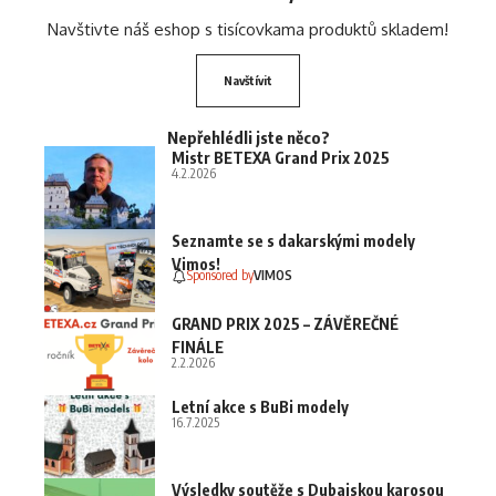
Navštivte náš eshop s tisícovkama produktů skladem!
Navštívit
Nepřehlédli jste něco?
Mistr BETEXA Grand Prix 2025
4.2.2026
Seznamte se s dakarskými modely
Vimos!
Sponsored by
VIMOS
GRAND PRIX 2025 – ZÁVĚREČNÉ
FINÁLE
2.2.2026
Letní akce s BuBi modely
16.7.2025
Výsledky soutěže s Dubajskou karosou