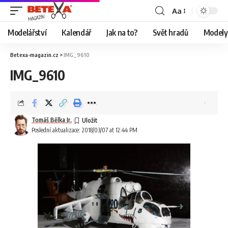
Aa
Modelářství
Kalendář
Jak na to?
Svět hradů
Modely 
Betexa-magazin.cz
>
IMG_9610
IMG_9610
Tomáš Bělka Jr.
Poslední aktualizace: 2018/03/07 at 12:44 PM