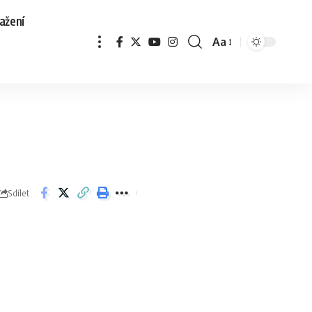
ažení
Aa
Sdílet