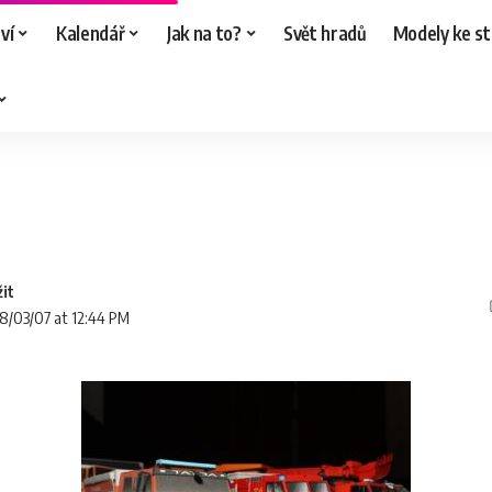
ví
Kalendář
Jak na to?
Svět hradů
Modely ke st
18/03/07 at 12:44 PM