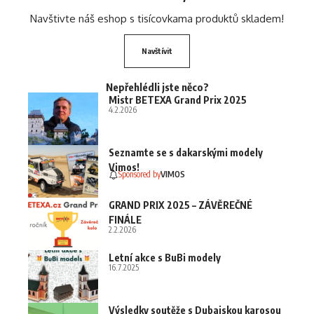
Navštivte náš eshop s tisícovkama produktů skladem!
Navštívit
Nepřehlédli jste něco?
Mistr BETEXA Grand Prix 2025
4.2.2026
Seznamte se s dakarskými modely
Vimos!
Sponsored by
VIMOS
GRAND PRIX 2025 – ZÁVĚREČNÉ
FINÁLE
2.2.2026
Letní akce s BuBi modely
16.7.2025
Výsledky soutěže s Dubajskou karosou