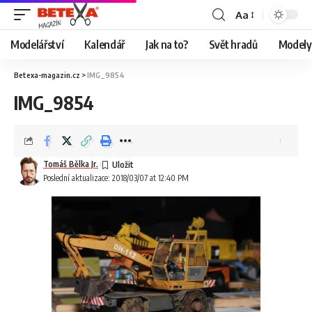
Aa
Modelářství
Kalendář
Jak na to?
Svět hradů
Modely 
Betexa-magazin.cz
>
IMG_9854
IMG_9854
Tomáš Bělka Jr.
Poslední aktualizace: 2018/03/07 at 12:40 PM