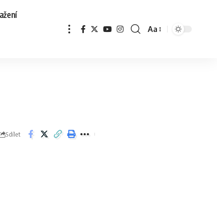
ažení
Aa
Sdílet