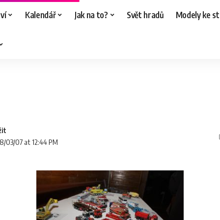
ví
Kalendář
Jak na to?
Svět hradů
Modely ke st
18/03/07 at 12:44 PM