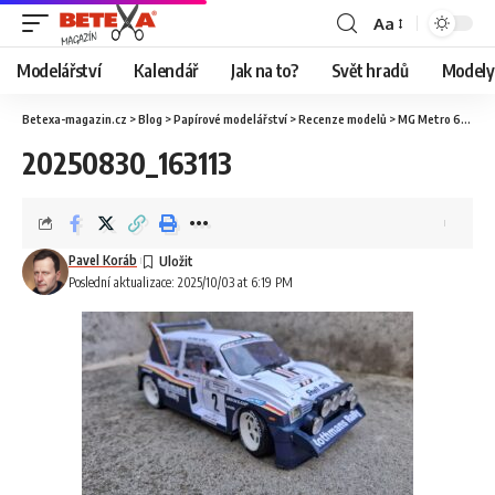
Aa
Modelářství
Kalendář
Jak na to?
Svět hradů
Modely 
Betexa-magazin.cz
>
Blog
>
Papírové modelářství
>
Recenze modelů
>
MG Metro 6R4 Rallye, modely F1, 1:18
20250830_163113
Pavel Koráb
Poslední aktualizace: 2025/10/03 at 6:19 PM