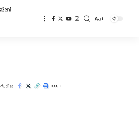
ažení
Aa
Sdílet