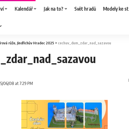
ví
Kalendář
Jak na to?
Svět hradů
Modely ke st
rová růže, Jindřichův Hradec 2025
>
cechuv_dum_zdar_nad_sazavou
_zdar_nad_sazavou
25/06/08 at 7:29 PM