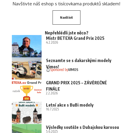
Navštivte náš eshop s tisícovkama produktů skladem!
Navštívit
Nepřehlédli jste něco?
Mistr BETEXA Grand Prix 2025
4.2.2026
Seznamte se s dakarskými modely
Vimos!
Sponsored by
VIMOS
GRAND PRIX 2025 – ZÁVĚREČNÉ
FINÁLE
2.2.2026
Letní akce s BuBi modely
16.7.2025
Výsledky soutěže s Dubajskou karosou
5.6.2025