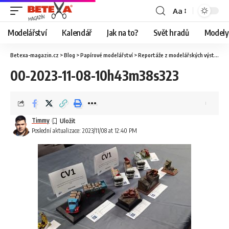
Aa
Modelářství
Kalendář
Jak na to?
Svět hradů
Modely 
Betexa-magazin.cz
>
Blog
>
Papírové modelářství
>
Reportáže z modelářských výstav
>
O
00-2023-11-08-10h43m38s323
Timmy
Poslední aktualizace: 2023/11/08 at 12:40 PM