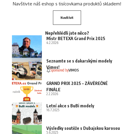
Navštivte náš eshop s tisícovkama produktů skladem!
Navštívit
Nepřehlédli jste něco?
Mistr BETEXA Grand Prix 2025
4.2.2026
Seznamte se s dakarskými modely
Vimos!
Sponsored by
VIMOS
GRAND PRIX 2025 – ZÁVĚREČNÉ
FINÁLE
2.2.2026
Letní akce s BuBi modely
16.7.2025
Výsledky soutěže s Dubajskou karosou
5.6.2025