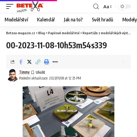
Aa
Modelářství
Kalendář
Jak na to?
Svět hradů
Modely 
Betexa-magazin.cz
>
Blog
>
Papírové modelářství
>
Reportáže z modelářských výstav
>
O
00-2023-11-08-10h53m54s339
Timmy
Poslední aktualizace: 2023/11/08 at 12:35 PM