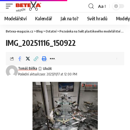
Aa
Modelářství
Kalendář
Jak na to?
Svět hradů
Modely 
Betexa-magazin.cz
>
Blog
>
Ostatní
>
Pozvánka na Svět plastikového modelářství
>
IMG
IMG_20251116_150922
Tomáš Bělka
Poslední aktualizace: 2025/11/17 at 12:00 PM