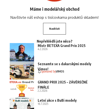
Máme i modelářský obchod
Navštivte náš eshop s tisícovkama produktů skladem!
Navštívit
Nepřehlédli jste něco?
Mistr BETEXA Grand Prix 2025
4.2.2026
Seznamte se s dakarskými modely
Vimos!
Sponsored by
VIMOS
GRAND PRIX 2025 – ZÁVĚREČNÉ
FINÁLE
2.2.2026
Letní akce s BuBi modely
16.7.2025