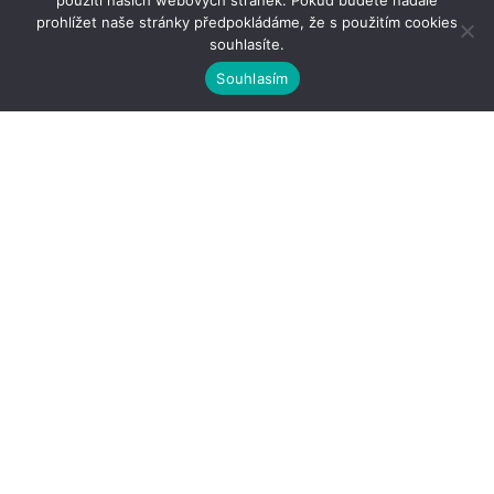
použití našich webových stránek. Pokud budete nadále
prohlížet naše stránky předpokládáme, že s použitím cookies
souhlasíte.
Souhlasím
Kontakty