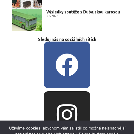
Výsledky soutěže s Dubajskou karosou
5.6.2025
Sleduj nás na sociálních sítích
Užíváme cookies, abychom vám zajistili co možná nejsnadnější