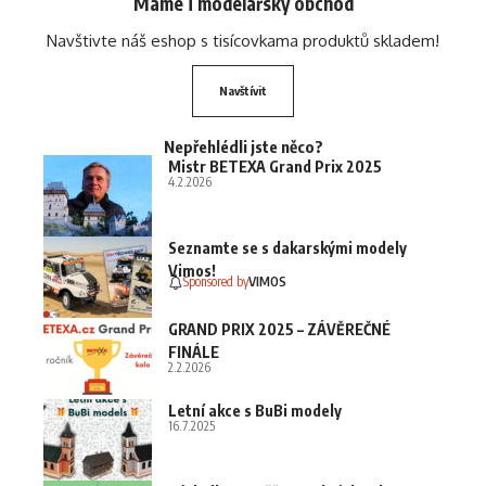
Máme i modelářský obchod
Navštivte náš eshop s tisícovkama produktů skladem!
Navštívit
Nepřehlédli jste něco?
Mistr BETEXA Grand Prix 2025
4.2.2026
Seznamte se s dakarskými modely
Vimos!
Sponsored by
VIMOS
GRAND PRIX 2025 – ZÁVĚREČNÉ
FINÁLE
2.2.2026
Letní akce s BuBi modely
16.7.2025