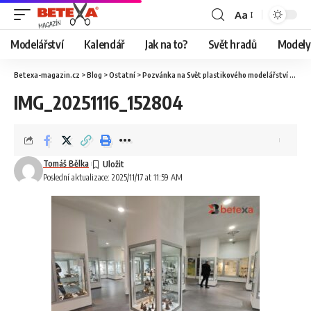
Aa
Modelářství
Kalendář
Jak na to?
Svět hradů
Modely 
Betexa-magazin.cz
>
Blog
>
Ostatní
>
Pozvánka na Svět plastikového modelářství
>
IMG
IMG_20251116_152804
Tomáš Bělka
Poslední aktualizace: 2025/11/17 at 11:59 AM