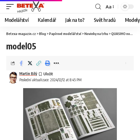
Aa
Modelářství
Kalendář
Jak na to?
Svět hradů
Modely 
Betexa-magazin.cz
>
Blog
>
Papírové modelářství
>
Novinky na trhu
>
QUASIHO nová V3Ska na Vianoce
model05
Martin Bilý
Poslední aktualizace: 2024/12/12 at 8:45 PM