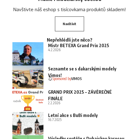
Navštivte náš eshop s tisícovkama produktů skladem!
Navštívit
Nepřehlédli jste něco?
Mistr BETEXA Grand Prix 2025
4.2.2026
Seznamte se s dakarskými modely
Vimos!
Sponsored by
VIMOS
GRAND PRIX 2025 – ZÁVĚREČNÉ
FINÁLE
2.2.2026
Letní akce s BuBi modely
16.7.2025
Výsledky soutěže s Dubajskou karosou