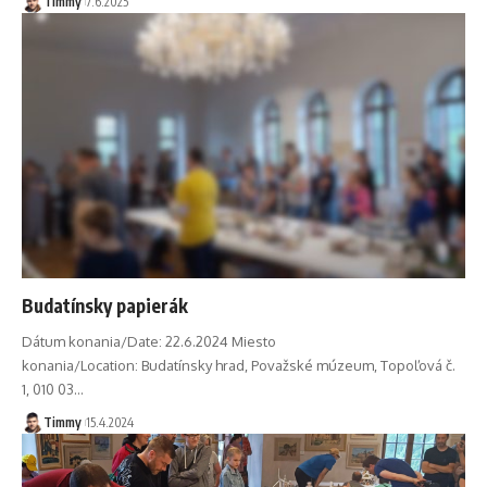
Timmy
7.6.2025
Budatínsky papierák
Dátum konania/Date: 22.6.2024 Miesto
konania/Location: Budatínsky hrad, Považské múzeum, Topoľová č.
1, 010 03
…
Timmy
15.4.2024