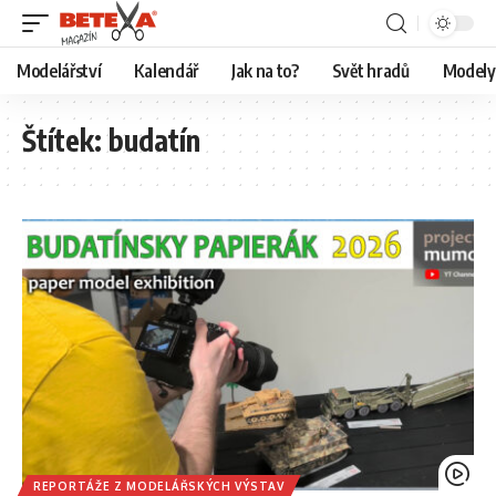
Modelářství
Kalendář
Jak na to?
Svět hradů
Modely 
Štítek:
budatín
REPORTÁŽE Z MODELÁŘSKÝCH VÝSTAV