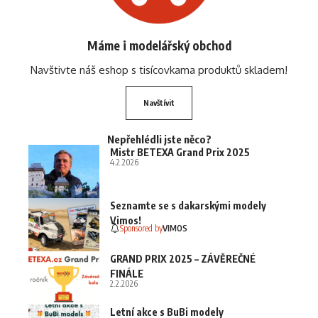
Máme i modelářský obchod
Navštivte náš eshop s tisícovkama produktů skladem!
Navštívit
Nepřehlédli jste něco?
Mistr BETEXA Grand Prix 2025
4.2.2026
Seznamte se s dakarskými modely
Vimos!
Sponsored by
VIMOS
GRAND PRIX 2025 – ZÁVĚREČNÉ
FINÁLE
2.2.2026
Letní akce s BuBi modely