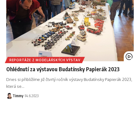
REPORTÁŽE Z MODELÁŘSKÝCH VÝSTAV
Ohlédnutí za výstavou Budatínsky Papierák 2023
Dnes si přiblížíme již čtvrtý ročník výstavy Budatínsky Papierák 2023,
která se
…
Timmy
14.6.2023