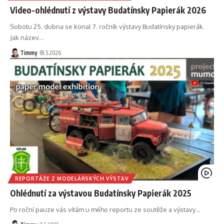
Video-ohlédnutí z výstavy Budatínsky Papierák 2026
Sobotu 25. dubna se konal 7. ročník výstavy Budatínsky papierák.
Jak název
…
Timmy
18.5.2026
REPORTÁŽE Z MODELÁŘSKÝCH VÝSTAV
Ohlédnutí za výstavou Budatínsky Papierák 2025
Po roční pauze vás vítám u mého reportu ze soutěže a výstavy
…