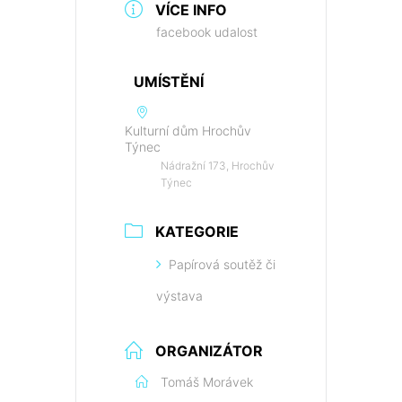
VÍCE INFO
facebook udalost
UMÍSTĚNÍ
Kulturní dům Hrochův
Týnec
Nádražní 173, Hrochův
Týnec
KATEGORIE
Papírová soutěž či
výstava
ORGANIZÁTOR
Tomáš Morávek