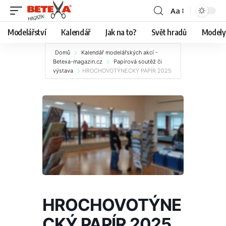
Aa
Modelářství
Kalendář
Jak na to?
Svět hradů
Modely 
Domů
Kalendář modelářských akcí -
Betexa-magazin.cz
Papírová soutěž či
výstava
HROCHOVOTÝNECKÝ PAPÍR 2025
HROCHOVOTÝNE
CKÝ PAPÍR 2025