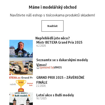
Máme i modelářský obchod
Navštivte náš eshop s tisícovkama produktů skladem!
Navštívit
Nepřehlédli jste něco?
Mistr BETEXA Grand Prix 2025
4.2.2026
Seznamte se s dakarskými modely
Vimos!
Sponsored by
VIMOS
GRAND PRIX 2025 – ZÁVĚREČNÉ
FINÁLE
2.2.2026
Letní akce s BuBi modely
16.7.2025