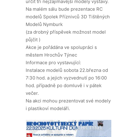
určit tři nejzajímavější modely výstavy.
Na malém sálu bude prezentace RC
modelů Spolek Příznivců 3D Tištěných
Modelů Nymburk
(za drobný příspěvek možnost model
půjčit )
Akce je pořádána ve spolupráci s
městem Hrochův Týnec
Informace pro vystavující:
Instalace modelů sobota 22.března od
7:30 hod. a jejich vyzvednutí po 16:00
hod. případně po domluvě i v pátek
večer.
Na akci mohou prezentovat své modely
i plastikoví modeláři.