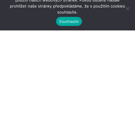
použití našich webových stránek. Pokud budete nadále
prohlížet naše stránky předpokládáme, že s použitím cookies
souhlasíte.
Souhlasím
Kontakty