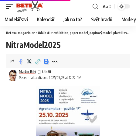
Aa
Modelářství
Kalendář
Jak na to?
Svět hradů
Modely 
Betexa-magazin.cz
>
Události
>
exhibition
,
paper model
,
papírový model
,
plastikové modely
NitraModel2025
Martin Bilý
Poslední aktualizace: 2025/09/28 at 12:22 PM