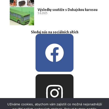
Výsledky soutěže s Dubajskou karosou
5.6.2025
Sleduj nás na sociálních sítích
Užíváme cookies, abychom vám zajistili co možná nejsnadnější