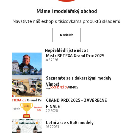
Máme i modelářský obchod
Navštivte náš eshop s tisícovkama produktů skladem!
Navštívit
Nepřehlédli jste něco?
Mistr BETEXA Grand Prix 2025
4.2.2026
Seznamte se s dakarskými modely
Vimos!
Sponsored by
VIMOS
GRAND PRIX 2025 – ZÁVĚREČNÉ
FINÁLE
2.2.2026
Letní akce s BuBi modely
16.7.2025