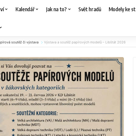
ví
Kalendář
Jak na to?
Svět hradů
Modely ke st
pírová soutěž či výstava
Výstava a soutěž papírových modelů – Libštát 2026