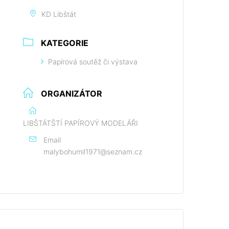
KD Libštát
KATEGORIE
Papírová soutěž či výstava
ORGANIZÁTOR
LIBŠTÁTŠTÍ PAPÍROVÝ MODELÁŘI
Email
malybohumil1971@seznam.cz