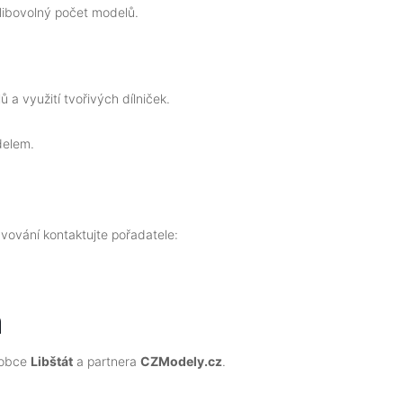
libovolný počet modelů.
 využití tvořivých dílniček.
delem.
avování kontaktujte pořadatele:
a
 obce
Libštát
a partnera
CZModely.cz
.